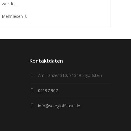
wurde...
Mehr lesen
Kontaktdaten
Am Tanzer 310, 91349 Egloffstein
09197 907
info@sc-egloffstein.de