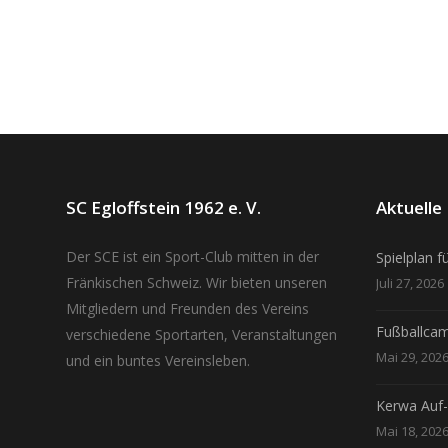
SC Egloffstein 1962 e. V.
Aktuell
Der SCE ist ein Sport-Club mitten in der
Spielplan f
Fränkischen Schweiz. Wir bieten unseren
Juli 27, 2026
Mitgliedern und Freunden des Vereins
Fußballca
verschiedene Sportarten, Veranstaltungen
Mai 29, 202
und ein buntes Vereinsleben.
Kerwa Auf
Mai 18, 202