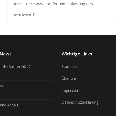
Bericht der Kassenprüfer und Entlastung des...
Mehr lesen
e News
Wichtige Links
Startseite
ür die Saison 26/27
Über uns
mp
Impressum
6
Datenschutzerklärung
-und Abbau
6