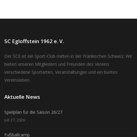
SC Egloffstein 1962 e. V.
Der SCE ist ein Sport-Club mitten in der Fränkischen Schweiz. Wir
bieten unseren Mitgliedern und Freunden des Vereins
verschiedene Sportarten, Veranstaltungen und ein buntes
Vereinsleben.
Aktuelle News
Spielplan für die Saison 26/27
Juli 27, 2026
Fußballcamp