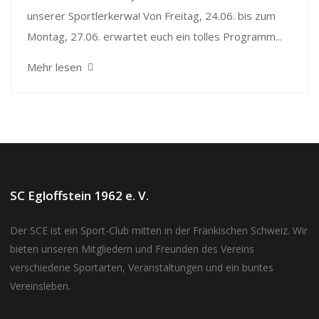
unserer Sportlerkerwa! Von Freitag, 24.06. bis zum
Montag, 27.06. erwartet euch ein tolles Programm...
Mehr lesen
SC Egloffstein 1962 e. V.
Der SCE ist ein Sport-Club mitten in der Fränkischen Schweiz. Wir
bieten unseren Mitgliedern und Freunden des Vereins
verschiedene Sportarten, Veranstaltungen und ein buntes
Vereinsleben.